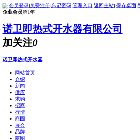
会员登录
|
免费注册
|
忘记密码
|
管理入口
返回主站
|
|
保存桌面
|
企业会员
第1年
诺卫即热式开水器有限公司
加关注
0
诺卫即热式开水器
网站首页
介绍
新闻
供应
求购
招商
行情
商圈
展会
品牌
商图