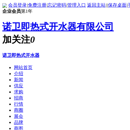
会员登录
|
免费注册
|
忘记密码
|
管理入口
返回主站
|
|
保存桌面
|
企业会员
第1年
诺卫即热式开水器有限公司
加关注
0
诺卫即热式开水器
网站首页
介绍
新闻
供应
求购
招商
行情
商圈
展会
品牌
商图